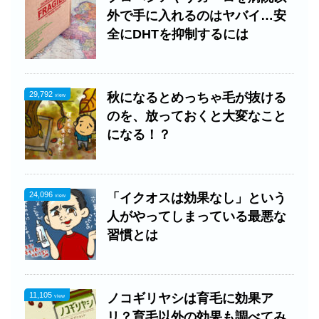
外で手に入れるのはヤバイ…安
全にDHTを抑制するには
29,792
秋になるとめっちゃ毛が抜ける
view
のを、放っておくと大変なこと
になる！？
24,096
「イクオスは効果なし」という
view
人がやってしまっている最悪な
習慣とは
11,105
ノコギリヤシは育毛に効果ア
view
リ？育毛以外の効果も調べてみ