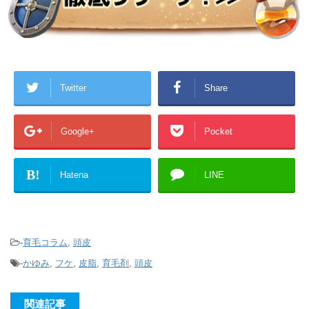
Twitter
Share
Google+
Pocket
B!
Hatena
LINE
-
育毛コラム
,
頭皮
-
かゆみ
,
フケ
,
皮脂
,
育毛剤
,
頭皮
関連記事