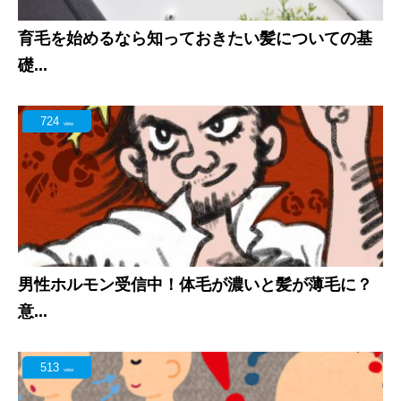
育毛を始めるなら知っておきたい髪についての基
礎...
724
view
男性ホルモン受信中！体毛が濃いと髪が薄毛に？
意...
513
view