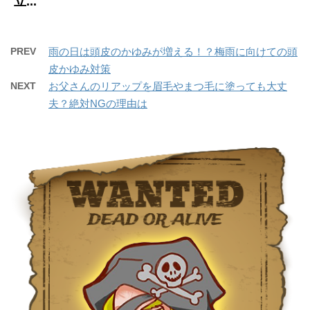
立...
PREV
雨の日は頭皮のかゆみが増える！？梅雨に向けての頭
皮かゆみ対策
NEXT
お父さんのリアップを眉毛やまつ毛に塗っても大丈
夫？絶対NGの理由は