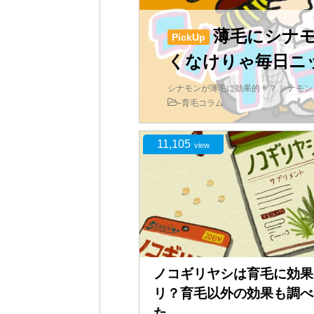
薄毛にシナ
PickUp
くなけりゃ毎日ニッキ
シナモンが薄毛に効果的！？ シナモ
-
育毛コラム
11,105
view
ノコギリヤシは育毛に効果
リ？育毛以外の効果も調べ
た