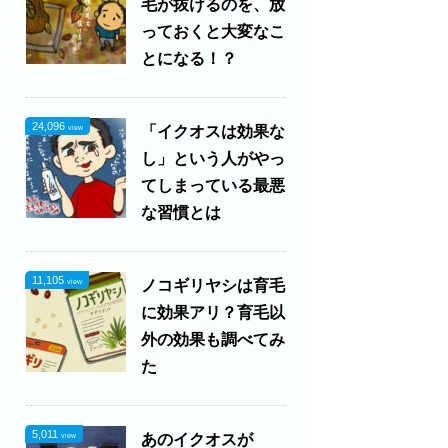
毛が抜けるのを、放
っておくと大変なこ
とになる！？
24,096
「イクオスは効果な
view
し」という人がやっ
てしまっている最悪
な習慣とは
11,105
ノコギリヤシは育毛
view
に効果アリ？育毛以
外の効果も調べてみ
た
5,011
あのイクオスが
view