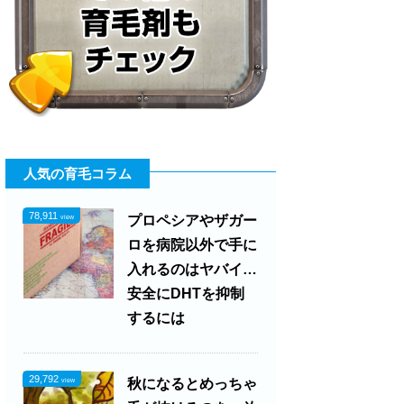
人気の育毛コラム
78,911
プロペシアやザガー
view
ロを病院以外で手に
入れるのはヤバイ…
安全にDHTを抑制
するには
29,792
秋になるとめっちゃ
view