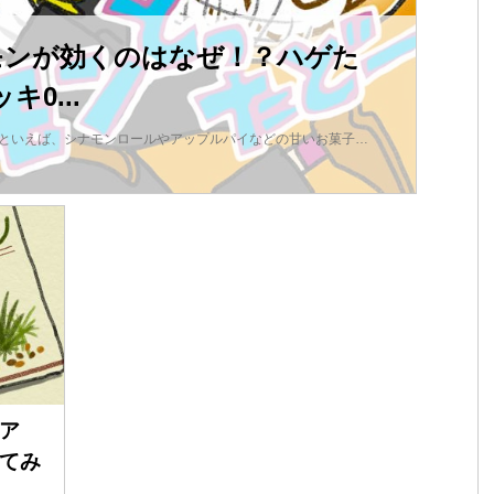
モンが効くのはなぜ！？ハゲた
0...
ンといえば、シナモンロールやアップルパイなどの甘いお菓子…
ア
てみ